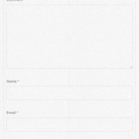
Name
*
Email
*